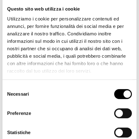
Questo sito web utilizza i cookie
Utilizziamo i cookie per personalizzare contenuti ed
annunci, per fornire funzionalità dei social media e per
analizzare il nostro traffico. Condividiamo inoltre
informazioni sul modo in cui utilizzi il nostro sito con i
nostri partner che si occupano di analisi dei dati web,
pubblicità e social media, i quali potrebbero combinarle
con altre informazioni che hai fornito loro o che hanno
raccolto dal tuo utilizzo dei loro servizi.
Selezione
Bentayga S gamma Ciclo WLTP: consumo di carburante, l/100km -
Ciclo combinato 3,0-13,0. Consumo elettrico (ciclo combinato) - 261
Necessari
del
Wh/km. Emissioni CO₂ (ciclo combinato) - 68-294 g/km.
consenso
Preferenze
Statistiche