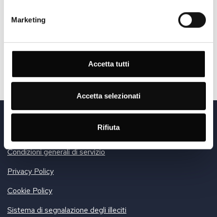
Marketing
RICHIEDA INFORMAZIONI
Accetta tutti
Accetta selezionati
© Sports Cars Sales & Service AG
Via Cantonale 1 | CH-6916 Grancia | Phone +41 91 25 25 100
Rifiuta
Sede legale: Firststrasse 33, 8835 Feusisberg | UID-Nr.: CHE-428.185.888
Condizioni generali di servizio
Privacy Policy
Cookie Policy
Sistema di segnalazione degli illeciti