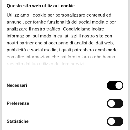
Questo sito web utilizza i cookie
Utilizziamo i cookie per personalizzare contenuti ed
annunci, per fornire funzionalità dei social media e per
analizzare il nostro traffico. Condividiamo inoltre
informazioni sul modo in cui utilizzi il nostro sito con i
nostri partner che si occupano di analisi dei dati web,
pubblicità e social media, i quali potrebbero combinarle
con altre informazioni che hai fornito loro o che hanno
raccolto dal tuo utilizzo dei loro servizi.
Selezione
Continental GT (V8) Ciclo WLTP: consumo di carburante, l/100km -
Necessari
del
Ciclo combinato 12,1. Emissioni CO₂ (ciclo combinato) - 275 g/km.
consenso
Preferenze
Statistiche