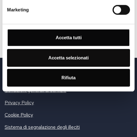
Marketing
RICHIEDA INFORMAZIONI
Accetta tutti
Accetta selezionati
© Sports Cars Sales & Service AG
Via Cantonale 1 | CH-6916 Grancia | Phone +41 91 25 25 100
Rifiuta
Sede legale: Firststrasse 33, 8835 Feusisberg | UID-Nr.: CHE-428.185.888
Condizioni generali di servizio
Privacy Policy
Cookie Policy
Sistema di segnalazione degli illeciti