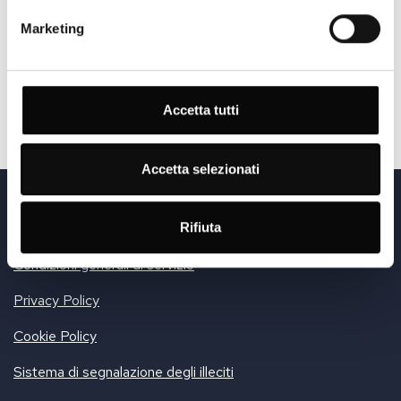
Marketing
RICHIEDA INFORMAZIONI
Accetta tutti
Accetta selezionati
© Sports Cars Sales & Service AG
Via Cantonale 1 | CH-6916 Grancia | Phone +41 91 25 25 100
Rifiuta
Sede legale: Firststrasse 33, 8835 Feusisberg | UID-Nr.: CHE-428.185.888
Condizioni generali di servizio
Privacy Policy
Cookie Policy
Sistema di segnalazione degli illeciti