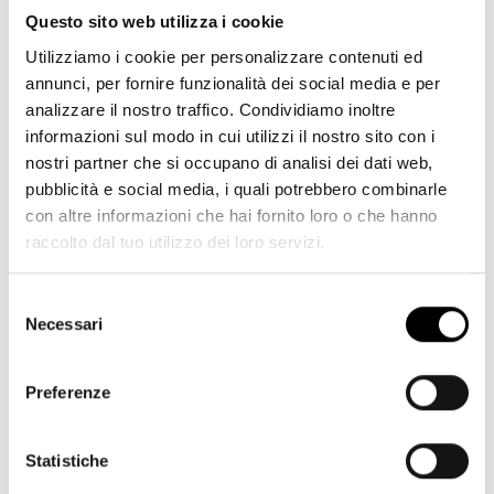
Questo sito web utilizza i cookie
Utilizziamo i cookie per personalizzare contenuti ed
annunci, per fornire funzionalità dei social media e per
analizzare il nostro traffico. Condividiamo inoltre
informazioni sul modo in cui utilizzi il nostro sito con i
nostri partner che si occupano di analisi dei dati web,
pubblicità e social media, i quali potrebbero combinarle
con altre informazioni che hai fornito loro o che hanno
raccolto dal tuo utilizzo dei loro servizi.
Selezione
Continental GT S (V8) Ciclo WLTP: consumo di carburante, l/100km -
Necessari
del
Ciclo combinato 12,1. Emissioni CO₂ (ciclo combinato) - 275 g/km.
consenso
Preferenze
Statistiche