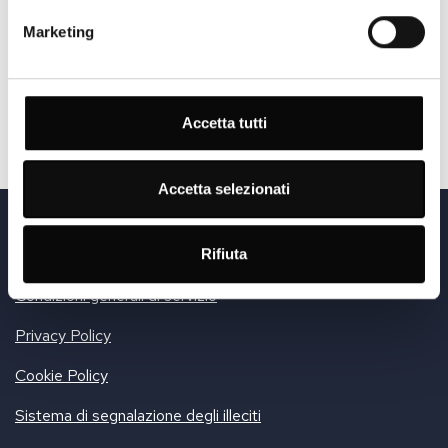
Marketing
RICHIEDA INFORMAZIONI
Accetta tutti
Accetta selezionati
© Sports Cars Sales & Service AG
Via Cantonale 1 | CH-6916 Grancia | Phone +41 91 25 25 100
Rifiuta
Sede legale: Firststrasse 33, 8835 Feusisberg | UID-Nr.: CHE-428.185.888
Condizioni generali di servizio
Privacy Policy
Cookie Policy
Sistema di segnalazione degli illeciti